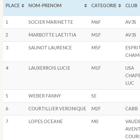
PLACE
NOM-PRENOM
CATEGORIE
CLUB
1
SOCIER MARINETTE
M6F
AV3S
2
MARBOTTE LAETITIA
M1F
AV3S
3
SAUNOT LAURENCE
M5F
ESPRI
CHAM
4
LAUXERROIS LUCIE
M1F
USA
CHAPE
LUC
5
WEBER FANNY
SE
6
COURTILLIER VERONIQUE
M2F
CABB
7
LOPES OCEANE
M0
VAUD
AVEN
COURI