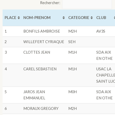
Rechercher:
PLACE
NOM-PRENOM
CATEGORIE
CLUB
1
BONFILS AMBROISE
M2H
AV3S
2
WILLEFERT CYRIAQUE
SEH
3
CLOTTES JEAN
M1H
SDA AIX
EN OTHE
4
CAREL SEBASTIEN
M1H
USAC LA
CHAPELL
SAINT LU
5
JAROS JEAN
M0H
SDA AIX
EMMANUEL
EN OTHE
6
MORAUX GREGORY
M2H