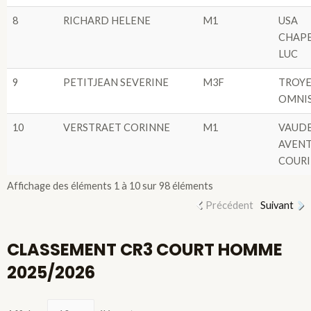
8
RICHARD HELENE
M1
USA
CHAPE
LUC
9
PETITJEAN SEVERINE
M3F
TROYE
OMNI
10
VERSTRAET CORINNE
M1
VAUD
AVEN
COURI
Affichage des éléments 1 à 10 sur 98 éléments
Précédent
Suivant
CLASSEMENT CR3 COURT HOMME
2025/2026